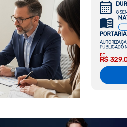
DUR
8 SE
MA
PORTARIA
AUTORIZAÇÃO
PUBLICADO N
DE
R$ 329,