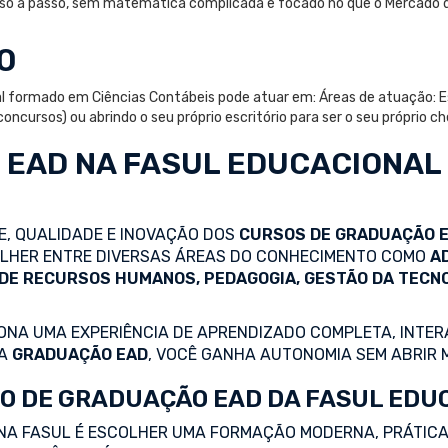
passo a passo, sem matemática complicada e focado no que o Mercado 
O
l formado em Ciências Contábeis pode atuar em: Áreas de atuação: Es
oncursos) ou abrindo o seu próprio escritório para ser o seu próprio ch
 EAD
NA FASUL EDUCACIONAL
DE, QUALIDADE E INOVAÇÃO DOS
CURSOS DE GRADUAÇÃO 
COLHER ENTRE DIVERSAS ÁREAS DO CONHECIMENTO COMO
A
 DE RECURSOS HUMANOS, PEDAGOGIA, GESTÃO DA TECN
NA UMA EXPERIÊNCIA DE APRENDIZADO COMPLETA, INTERA
 A
GRADUAÇÃO EAD
, VOCÊ GANHA AUTONOMIA SEM ABRIR 
O DE GRADUAÇÃO EAD DA FASUL EDU
NA FASUL É ESCOLHER UMA FORMAÇÃO MODERNA, PRÁTICA