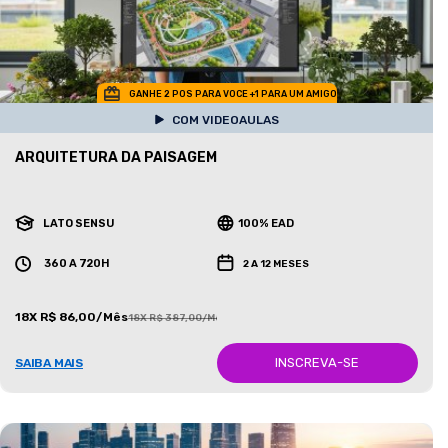
GANHE 2 POS PARA VOCE +1 PARA UM AMIGO
COM VIDEOAULAS
ARQUITETURA DA PAISAGEM
LATO SENSU
100% EAD
360 A 720H
2 A 12 MESES
18X R$ 86,00/Mês
18X R$ 387,00/Mês
INSCREVA-SE
SAIBA MAIS