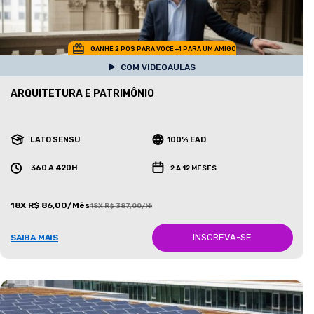
GANHE 2 POS PARA VOCE +1 PARA UM AMIGO
COM VIDEOAULAS
ARQUITETURA E PATRIMÔNIO
LATO SENSU
100% EAD
360 A 420H
2 A 12 MESES
18X R$ 86,00/Mês
18X R$ 387,00/Mês
INSCREVA-SE
SAIBA MAIS