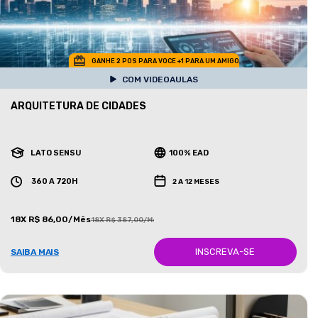
GANHE 2 POS PARA VOCE +1 PARA UM AMIGO
COM VIDEOAULAS
ARQUITETURA DE CIDADES
LATO SENSU
100% EAD
360 A 720H
2 A 12 MESES
18X R$ 86,00/Mês
18X R$ 387,00/Mês
INSCREVA-SE
SAIBA MAIS