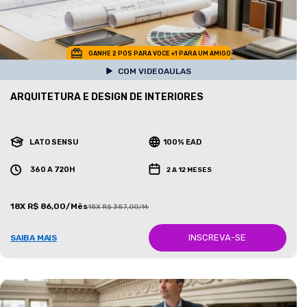
GANHE 2 POS PARA VOCE +1 PARA UM AMIGO
COM VIDEOAULAS
ARQUITETURA E DESIGN DE INTERIORES
LATO SENSU
100% EAD
360 A 720H
2 A 12 MESES
18X R$ 86,00/Mês
18X R$ 387,00/Mês
INSCREVA-SE
SAIBA MAIS