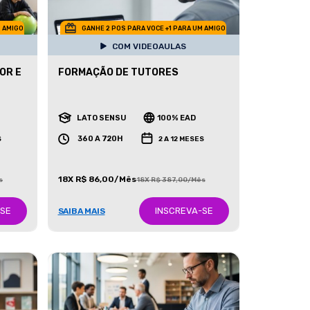
M AMIGO
GANHE 2 POS PARA VOCE +1 PARA UM AMIGO
COM VIDEOAULAS
OR E
FORMAÇÃO DE TUTORES
LATO SENSU
100% EAD
360 A 720H
S
2 A 12 MESES
18X R$ 86,00/Mês
s
18X R$ 387,00/Mês
-SE
INSCREVA-SE
SAIBA MAIS