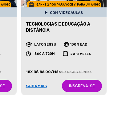
M AMIGO
GANHE 2 POS PARA VOCE +1 PARA UM AMIGO
COM VIDEOAULAS
TECNOLOGIAS E EDUCAÇÃO A
DISTÂNCIA
LATO SENSU
100% EAD
360 A 720H
S
2 A 12 MESES
18X R$ 86,00/Mês
s
18X R$ 387,00/Mês
-SE
INSCREVA-SE
SAIBA MAIS