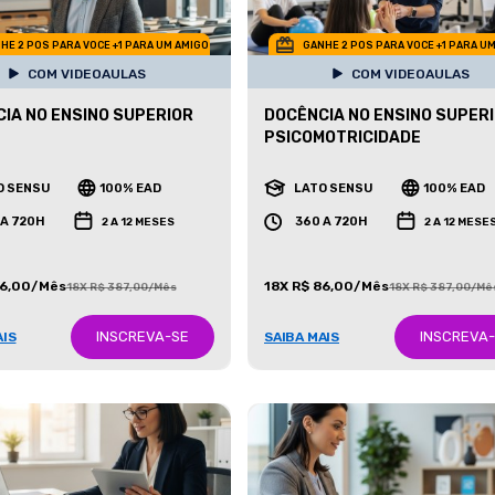
HE 2 POS PARA VOCE +1 PARA UM AMIGO
GANHE 2 POS PARA VOCE +1 PARA U
COM VIDEOAULAS
COM VIDEOAULAS
IA NO ENSINO SUPERIOR
DOCÊNCIA NO ENSINO SUPERI
PSICOMOTRICIDADE
O SENSU
100% EAD
LATO SENSU
100% EAD
 A 720H
360 A 720H
2 A 12 MESES
2 A 12 MESE
86,00/Mês
18X R$ 86,00/Mês
18X R$ 387,00/Mês
18X R$ 387,00/Mê
INSCREVA-SE
INSCREVA
AIS
SAIBA MAIS