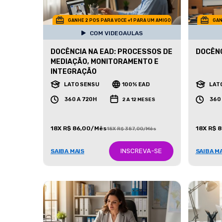
GANHE 2 POS PARA VOCE +1 PARA UM AMIGO
GAN
COM VIDEOAULAS
DOCÊNCIA NA EAD: PROCESSOS DE
DOCÊNC
MEDIAÇÃO, MONITORAMENTO E
INTEGRAÇÃO
LATO SENSU
100% EAD
LAT
360 A 720H
360
2 A 12 MESES
18X R$ 86,00/Mês
18X R$ 
18X R$ 387,00/Mês
INSCREVA-SE
SAIBA MAIS
SAIBA M