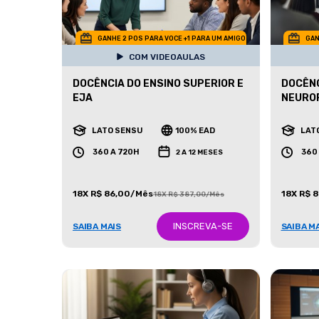
GANHE 2 POS PARA VOCE +1 PARA UM AMIGO
GAN
COM VIDEOAULAS
DOCÊNCIA DO ENSINO SUPERIOR E
DOCÊNC
EJA
NEURO
LATO SENSU
100% EAD
LAT
360 A 720H
360
2 A 12 MESES
18X R$ 86,00/Mês
18X R$ 
18X R$ 387,00/Mês
INSCREVA-SE
SAIBA MAIS
SAIBA M