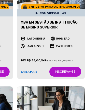
M AMIGO
GANHE 2 POS PARA VOCE +1 PARA UM AMIGO
COM VIDEOAULAS
MBA EM GESTÃO DE INSTITUIÇÃO
DE ENSINO SUPERIOR
LATO SENSU
100% EAD
360 A 720H
S
2 A 12 MESES
18X R$ 86,00/Mês
s
18X R$ 387,00/Mês
-SE
INSCREVA-SE
SAIBA MAIS