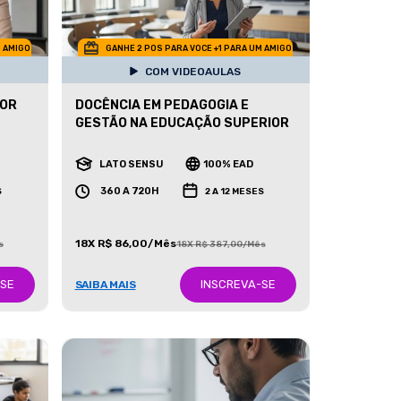
M AMIGO
GANHE 2 POS PARA VOCE +1 PARA UM AMIGO
COM VIDEOAULAS
IOR
DOCÊNCIA EM PEDAGOGIA E
GESTÃO NA EDUCAÇÃO SUPERIOR
LATO SENSU
100% EAD
360 A 720H
S
2 A 12 MESES
18X R$ 86,00/Mês
s
18X R$ 387,00/Mês
-SE
INSCREVA-SE
SAIBA MAIS