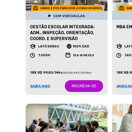
GANHE 2 POS PARA VOCE +1 PARA UM AMIGO
GAN
COM VIDEOAULAS
GESTÃO ESCOLAR INTEGRADA:
MBA EM
ADM., INSPEÇÃO, ORIENTAÇÃO,
COORD. E SUPERVISÃO
LATO SENSU
100% EAD
LAT
1.000H
360
12 A 18 MESES
18X R$ 99,50/Mês
18X R$ 
18X R$ 447,75/Mês
INSCREVA-SE
SAIBA MAIS
SAIBA M