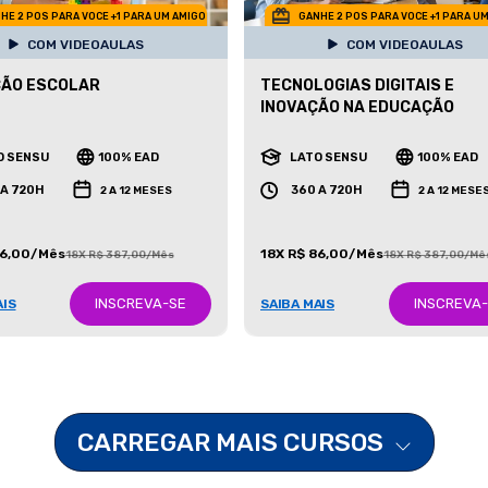
HE 2 POS PARA VOCE +1 PARA UM AMIGO
GANHE 2 POS PARA VOCE +1 PARA U
COM VIDEOAULAS
COM VIDEOAULAS
ÇÃO ESCOLAR
TECNOLOGIAS DIGITAIS E
INOVAÇÃO NA EDUCAÇÃO
O SENSU
100% EAD
LATO SENSU
100% EAD
 A 720H
360 A 720H
2 A 12 MESES
2 A 12 MESE
86,00/Mês
18X R$ 86,00/Mês
18X R$ 387,00/Mês
18X R$ 387,00/Mê
INSCREVA-SE
INSCREVA
AIS
SAIBA MAIS
CARREGAR MAIS CURSOS