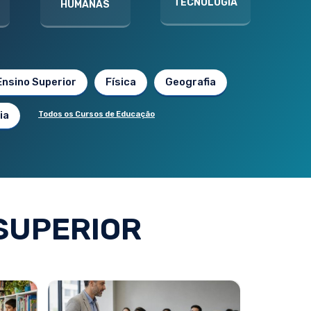
TECNOLOGIA
HUMANAS
Ensino Superior
Física
Geografia
ia
Todos os Cursos de Educação
SUPERIOR