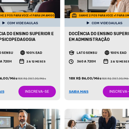
HE 2 POS PARA VOCE +1 PARA UM AMIGO
GANHE 2 POS PARA VOCE +1 PARA U
COM VIDEOAULAS
COM VIDEOAULAS
IA DO ENSINO SUPERIOR E
DOCÊNCIA DO ENSINO SUPER
PSICOPEDAGOGIA
EM ADMINISTRAÇÃO
O SENSU
100% EAD
LATO SENSU
100% EAD
 A 720H
360 A 720H
2 A 12 MESES
2 A 12 MESE
86,00/Mês
18X R$ 86,00/Mês
18X R$ 387,00/Mês
18X R$ 387,00/Mê
INSCREVA-SE
INSCREVA
AIS
SAIBA MAIS