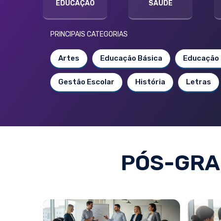
EDUCAÇÃO
SAÚDE
PRINCIPAIS CATEGORIAS
Artes
Educação Básica
Educação 
Gestão Escolar
História
Letras
PÓS-GRA