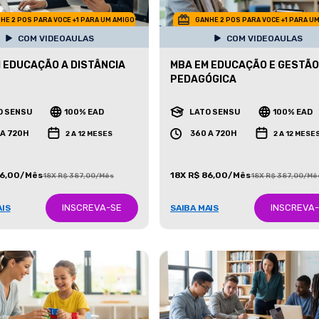
HE 2 POS PARA VOCE +1 PARA UM AMIGO
GANHE 2 POS PARA VOCE +1 PARA U
COM VIDEOAULAS
COM VIDEOAULAS
 EDUCAÇÃO A DISTÂNCIA
MBA EM EDUCAÇÃO E GESTÃO
PEDAGÓGICA
O SENSU
100% EAD
LATO SENSU
100% EAD
 A 720H
360 A 720H
2 A 12 MESES
2 A 12 MESE
86,00/Mês
18X R$ 86,00/Mês
18X R$ 387,00/Mês
18X R$ 387,00/Mê
INSCREVA-SE
INSCREVA
AIS
SAIBA MAIS