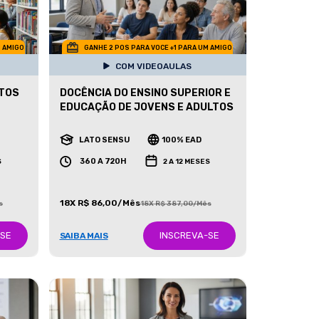
M AMIGO
GANHE 2 POS PARA VOCE +1 PARA UM AMIGO
COM VIDEOAULAS
ITOS
DOCÊNCIA DO ENSINO SUPERIOR E
EDUCAÇÃO DE JOVENS E ADULTOS
LATO SENSU
100% EAD
360 A 720H
S
2 A 12 MESES
18X R$ 86,00/Mês
s
18X R$ 387,00/Mês
-SE
INSCREVA-SE
SAIBA MAIS