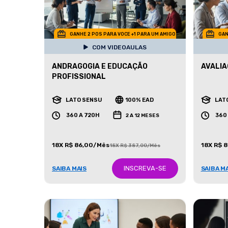
GANHE 2 POS PARA VOCE +1 PARA UM AMIGO
GAN
COM VIDEOAULAS
ANDRAGOGIA E EDUCAÇÃO
AVALIA
PROFISSIONAL
LATO SENSU
100% EAD
LAT
360 A 720H
360
2 A 12 MESES
18X R$ 86,00/Mês
18X R$ 
18X R$ 387,00/Mês
INSCREVA-SE
SAIBA MAIS
SAIBA M