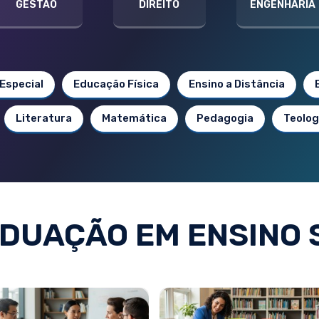
GESTÃO
DIREITO
ENGENHARIA
Especial
Educação Física
Ensino a Distância
Literatura
Matemática
Pedagogia
Teolog
DUAÇÃO EM ENSINO 