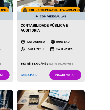
M AMIGO
GANHE 2 POS PARA VOCE +1 PARA UM AMIGO
COM VIDEOAULAS
CONTABILIDADE PÚBLICA E
AUDITORIA
LATO SENSU
100% EAD
360 A 720H
S
2 A 12 MESES
18X R$ 86,00/Mês
s
18X R$ 387,00/Mês
-SE
INSCREVA-SE
SAIBA MAIS