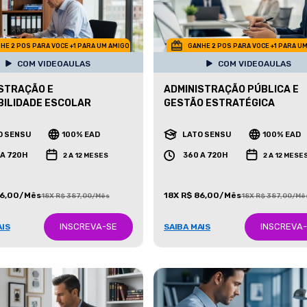
HE 2 POS PARA VOCE +1 PARA UM AMIGO
GANHE 2 POS PARA VOCE +1 PARA U
COM VIDEOAULAS
COM VIDEOAULAS
STRAÇÃO E
ADMINISTRAÇÃO PÚBLICA E
ILIDADE ESCOLAR
GESTÃO ESTRATÉGICA
O SENSU
100% EAD
LATO SENSU
100% EAD
 A 720H
360 A 720H
2 A 12 MESES
2 A 12 MESE
86,00/Mês
18X R$ 86,00/Mês
18X R$ 387,00/Mês
18X R$ 387,00/Mê
INSCREVA-SE
INSCREVA
AIS
SAIBA MAIS