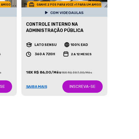
M AMIGO
GANHE 2 POS PARA VOCE +1 PARA UM AMIGO
COM VIDEOAULAS
CONTROLE INTERNO NA
ADMINISTRAÇÃO PÚBLICA
LATO SENSU
100% EAD
360 A 720H
S
2 A 12 MESES
18X R$ 86,00/Mês
s
18X R$ 387,00/Mês
-SE
INSCREVA-SE
SAIBA MAIS