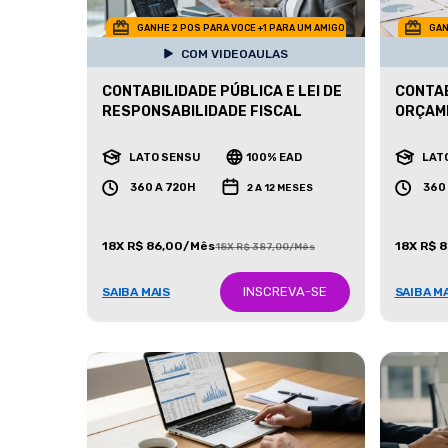
GANHE 2 POS PARA VOCE +1 PARA UM AMIGO
GAN
COM VIDEOAULAS
CONTABILIDADE PÚBLICA E LEI DE
CONTAB
RESPONSABILIDADE FISCAL
ORÇAM
LATO SENSU
100% EAD
LAT
360 A 720H
360
2 A 12 MESES
18X R$ 86,00/Mês
18X R$ 
18X R$ 387,00/Mês
INSCREVA-SE
SAIBA MAIS
SAIBA M