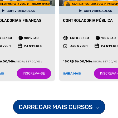
HE 2 POS PARA VOCE +1 PARA UM AMIGO
GANHE 2 POS PARA VOCE +1 PARA U
COM VIDEOAULAS
COM VIDEOAULAS
LADORIA E FINANÇAS
CONTROLADORIA PÚBLICA
O SENSU
100% EAD
LATO SENSU
100% EAD
 A 720H
360 A 720H
2 A 12 MESES
2 A 12 MESE
86,00/Mês
18X R$ 86,00/Mês
18X R$ 387,00/Mês
18X R$ 387,00/Mê
INSCREVA-SE
INSCREVA
AIS
SAIBA MAIS
CARREGAR MAIS CURSOS