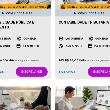
HE 2 POS PARA VOCE +1 PARA UM AMIGO
GANHE 2 POS PARA VOCE +1 PARA U
COM VIDEOAULAS
COM VIDEOAULAS
ILIDADE PÚBLICA E
CONTABILIDADE TRIBUTÁRIA
ENTO
O SENSU
100% EAD
LATO SENSU
100% EAD
 A 720H
360 A 720H
2 A 12 MESES
2 A 12 MESE
86,00/Mês
18X R$ 86,00/Mês
18X R$ 387,00/Mês
18X R$ 387,00/Mê
INSCREVA-SE
INSCREVA
AIS
SAIBA MAIS