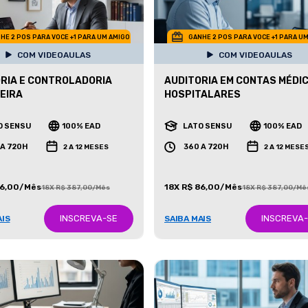
HE 2 POS PARA VOCE +1 PARA UM AMIGO
GANHE 2 POS PARA VOCE +1 PARA U
COM VIDEOAULAS
COM VIDEOAULAS
RIA E CONTROLADORIA
AUDITORIA EM CONTAS MÉDIC
EIRA
HOSPITALARES
O SENSU
100% EAD
LATO SENSU
100% EAD
 A 720H
360 A 720H
2 A 12 MESES
2 A 12 MESE
86,00/Mês
18X R$ 86,00/Mês
18X R$ 387,00/Mês
18X R$ 387,00/Mê
INSCREVA-SE
INSCREVA
AIS
SAIBA MAIS