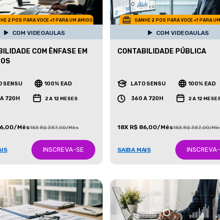
HE 2 POS PARA VOCE +1 PARA UM AMIGO
GANHE 2 POS PARA VOCE +1 PARA U
COM VIDEOAULAS
COM VIDEOAULAS
ILIDADE COM ÊNFASE EM
CONTABILIDADE PÚBLICA
TOS
O SENSU
100% EAD
LATO SENSU
100% EAD
 A 720H
360 A 720H
2 A 12 MESES
2 A 12 MESE
86,00/Mês
18X R$ 86,00/Mês
18X R$ 387,00/Mês
18X R$ 387,00/Mê
INSCREVA-SE
INSCREVA
AIS
SAIBA MAIS