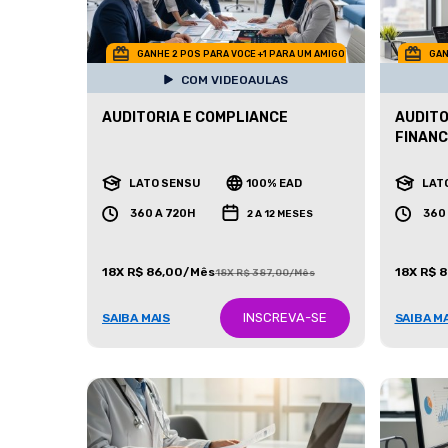
GANHE 2 POS PARA VOCE +1 PARA UM AMIGO
GAN
COM VIDEOAULAS
AUDITORIA E COMPLIANCE
AUDITO
FINANC
LATO SENSU
100% EAD
LAT
360 A 720H
360
2 A 12 MESES
18X R$ 86,00/Mês
18X R$ 
18X R$ 387,00/Mês
INSCREVA-SE
SAIBA MAIS
SAIBA M