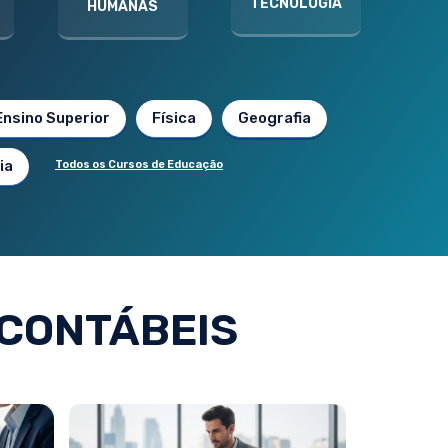
TECNOLOGIA
HUMANAS
Ensino Superior
Física
Geografia
ia
Todos os Cursos de Educação
 CONTÁBEIS