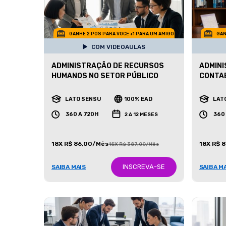
GANHE 2 POS PARA VOCE +1 PARA UM AMIGO
GAN
COM VIDEOAULAS
ADMINISTRAÇÃO DE RECURSOS
ADMINI
HUMANOS NO SETOR PÚBLICO
CONTAB
LATO SENSU
100% EAD
LAT
360 A 720H
360
2 A 12 MESES
18X R$ 86,00/Mês
18X R$ 
18X R$ 387,00/Mês
INSCREVA-SE
SAIBA MAIS
SAIBA M