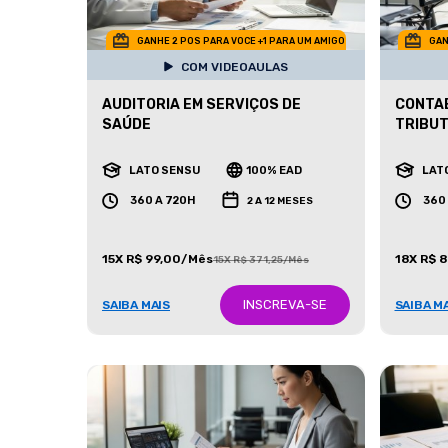
GANHE 2 POS PARA VOCE +1 PARA UM AMIGO
GAN
COM VIDEOAULAS
AUDITORIA EM SERVIÇOS DE
CONTAB
SAÚDE
TRIBU
LATO SENSU
100% EAD
LAT
360 A 720H
360
2 A 12 MESES
15X R$ 99,00/Mês
18X R$ 
15X R$ 371,25/Mês
INSCREVA-SE
SAIBA MAIS
SAIBA M