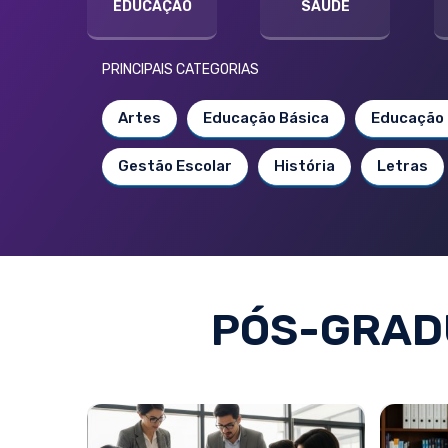
EDUCAÇÃO
SAÚDE
PRINCIPAIS CATEGORIAS
Artes
Educação Básica
Educação 
Gestão Escolar
História
Letras
PÓS-GRADU