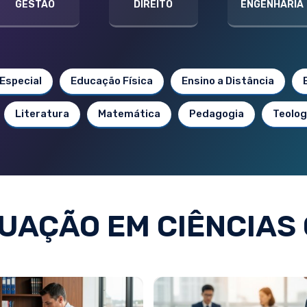
GESTÃO
DIREITO
ENGENHARIA
Especial
Educação Física
Ensino a Distância
Literatura
Matemática
Pedagogia
Teolog
AÇÃO EM CIÊNCIAS