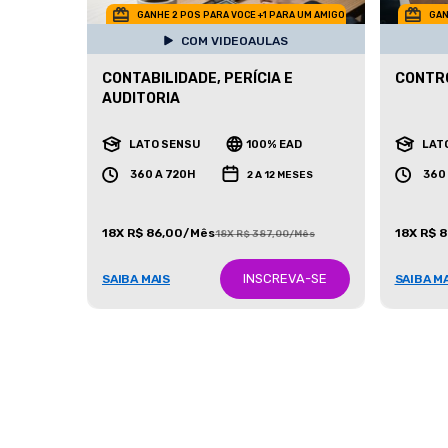
GANHE 2 POS PARA VOCE +1 PARA UM AMIGO
GAN
COM VIDEOAULAS
CONTABILIDADE, PERÍCIA E
CONTRO
AUDITORIA
LATO SENSU
100% EAD
LAT
360 A 720H
360
2 A 12 MESES
18X R$ 86,00/Mês
18X R$ 
18X R$ 387,00/Mês
INSCREVA-SE
SAIBA MAIS
SAIBA M