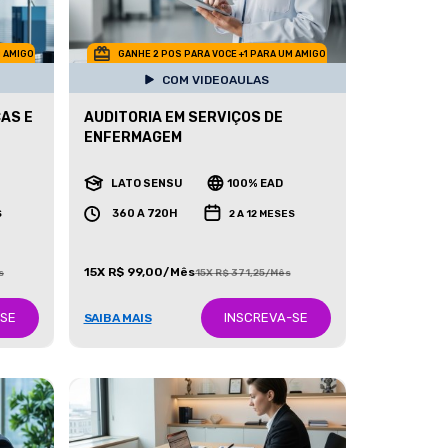
M AMIGO
GANHE 2 POS PARA VOCE +1 PARA UM AMIGO
COM VIDEOAULAS
AS E
AUDITORIA EM SERVIÇOS DE
ENFERMAGEM
LATO SENSU
100% EAD
360 A 720H
S
2 A 12 MESES
15X R$ 99,00/Mês
s
15X R$ 371,25/Mês
-SE
INSCREVA-SE
SAIBA MAIS