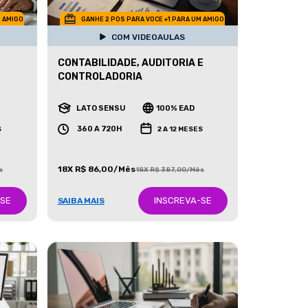
M AMIGO
GANHE 2 POS PARA VOCE +1 PARA UM AMIGO
COM VIDEOAULAS
CONTABILIDADE, AUDITORIA E
CONTROLADORIA
LATO SENSU
100% EAD
360 A 720H
S
2 A 12 MESES
18X R$ 86,00/Mês
s
18X R$ 387,00/Mês
-SE
INSCREVA-SE
SAIBA MAIS