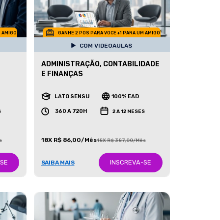
M AMIGO
GANHE 2 POS PARA VOCE +1 PARA UM AMIGO
COM VIDEOAULAS
ADMINISTRAÇÃO, CONTABILIDADE
E FINANÇAS
LATO SENSU
100% EAD
360 A 720H
S
2 A 12 MESES
18X R$ 86,00/Mês
s
18X R$ 387,00/Mês
-SE
INSCREVA-SE
SAIBA MAIS