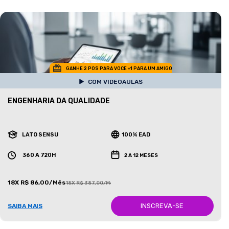
GANHE 2 POS PARA VOCE +1 PARA UM AMIGO
COM VIDEOAULAS
ENGENHARIA DA QUALIDADE
LATO SENSU
100% EAD
360 A 720H
2 A 12 MESES
18X R$ 86,00/Mês
18X R$ 387,00/Mês
INSCREVA-SE
SAIBA MAIS