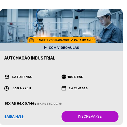
GANHE 2 POS PARA VOCE +1 PARA UM AMIGO
COM VIDEOAULAS
AUTOMAÇÃO INDUSTRIAL
LATO SENSU
100% EAD
360 A 720H
2 A 12 MESES
18X R$ 86,00/Mês
18X R$ 387,00/Mês
INSCREVA-SE
SAIBA MAIS