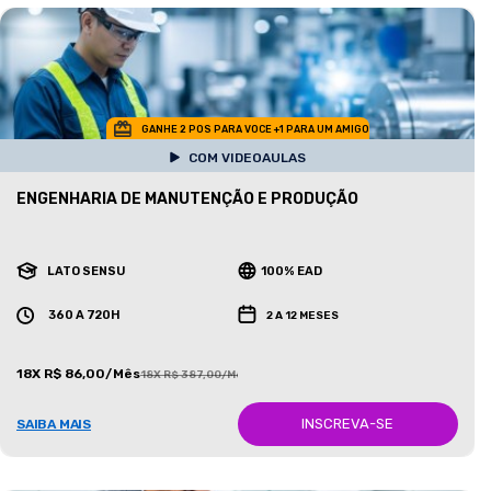
GANHE 2 POS PARA VOCE +1 PARA UM AMIGO
COM VIDEOAULAS
ENGENHARIA DE MANUTENÇÃO E PRODUÇÃO
LATO SENSU
100% EAD
360 A 720H
2 A 12 MESES
18X R$ 86,00/Mês
18X R$ 387,00/Mês
INSCREVA-SE
SAIBA MAIS