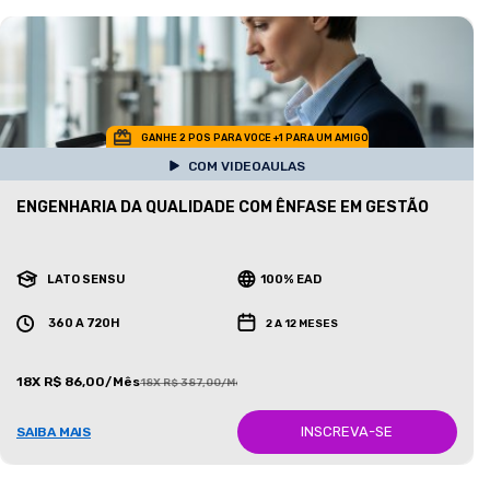
GANHE 2 POS PARA VOCE +1 PARA UM AMIGO
COM VIDEOAULAS
ENGENHARIA DA QUALIDADE COM ÊNFASE EM GESTÃO
LATO SENSU
100% EAD
360 A 720H
2 A 12 MESES
18X R$ 86,00/Mês
18X R$ 387,00/Mês
INSCREVA-SE
SAIBA MAIS