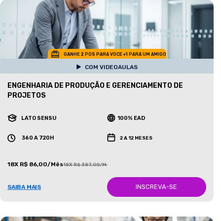
GANHE 2 POS PARA VOCE +1 PARA UM AMIGO
COM VIDEOAULAS
ENGENHARIA DE PRODUÇÃO E GERENCIAMENTO DE
PROJETOS
LATO SENSU
100% EAD
360 A 720H
2 A 12 MESES
18X R$ 86,00/Mês
18X R$ 387,00/Mês
INSCREVA-SE
SAIBA MAIS