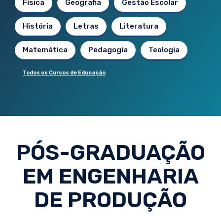
Física
Geografia
Gestão Escolar
História
Letras
Literatura
Matemática
Pedagogia
Teologia
Todos os Cursos de Educação
PÓS-GRADUAÇÃO
EM ENGENHARIA
DE PRODUÇÃO