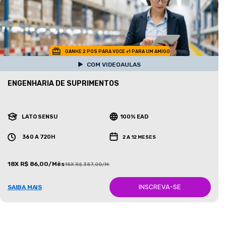
GANHE 2 POS PARA VOCE +1 PARA UM AMIGO
COM VIDEOAULAS
ENGENHARIA DE SUPRIMENTOS
LATO SENSU
100% EAD
360 A 720H
2 A 12 MESES
18X R$ 86,00/Mês
18X R$ 387,00/Mês
INSCREVA-SE
SAIBA MAIS