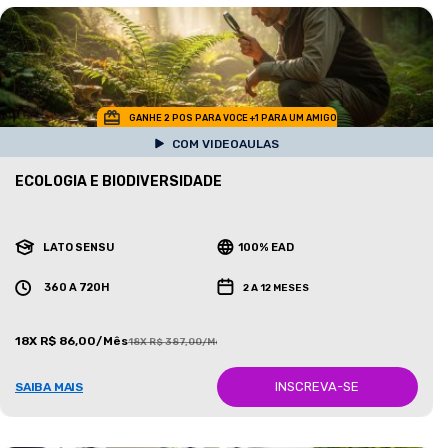
GANHE 2 POS PARA VOCE +1 PARA UM AMIGO
COM VIDEOAULAS
ECOLOGIA E BIODIVERSIDADE
LATO SENSU
100% EAD
360 A 720H
2 A 12 MESES
18X R$ 86,00/Mês
18X R$ 387,00/Mês
INSCREVA-SE
SAIBA MAIS