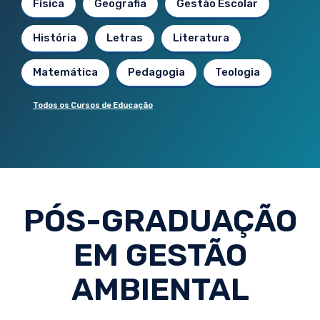
Física
Geografia
Gestão Escolar
História
Letras
Literatura
Matemática
Pedagogia
Teologia
Todos os Cursos de Educação
PÓS-GRADUAÇÃO
EM GESTÃO
AMBIENTAL