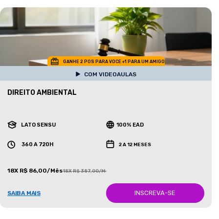
GANHE 2 POS PARA VOCE +1 PARA UM AMIGO
COM VIDEOAULAS
DIREITO AMBIENTAL
LATO SENSU
100% EAD
360 A 720H
2 A 12 MESES
18X R$ 86,00/Mês
18X R$ 387,00/Mês
INSCREVA-SE
SAIBA MAIS