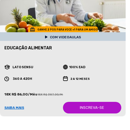
GANHE 2 POS PARA VOCE +1 PARA UM AMIGO
COM VIDEOAULAS
EDUCAÇÃO ALIMENTAR
LATO SENSU
100% EAD
360 A 420H
2 A 12 MESES
18X R$ 86,00/Mês
18X R$ 387,00/Mês
INSCREVA-SE
SAIBA MAIS