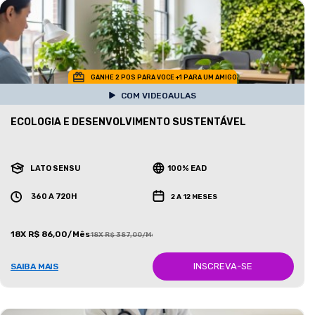
GANHE 2 POS PARA VOCE +1 PARA UM AMIGO
COM VIDEOAULAS
ECOLOGIA E DESENVOLVIMENTO SUSTENTÁVEL
LATO SENSU
100% EAD
360 A 720H
2 A 12 MESES
18X R$ 86,00/Mês
18X R$ 387,00/Mês
INSCREVA-SE
SAIBA MAIS