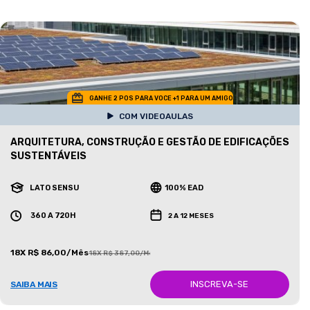
GANHE 2 POS PARA VOCE +1 PARA UM AMIGO
COM VIDEOAULAS
ARQUITETURA, CONSTRUÇÃO E GESTÃO DE EDIFICAÇÕES
SUSTENTÁVEIS
LATO SENSU
100% EAD
360 A 720H
2 A 12 MESES
18X R$ 86,00/Mês
18X R$ 387,00/Mês
INSCREVA-SE
SAIBA MAIS