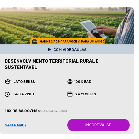
GANHE 2 POS PARA VOCE +1 PARA UM AMIGO
COM VIDEOAULAS
DESENVOLVIMENTO TERRITORIAL RURAL E
SUSTENTÁVEL
LATO SENSU
100% EAD
360 A 720H
2 A 12 MESES
18X R$ 86,00/Mês
18X R$ 387,00/Mês
INSCREVA-SE
SAIBA MAIS