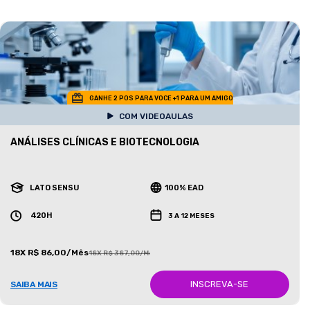
GANHE 2 POS PARA VOCE +1 PARA UM AMIGO
COM VIDEOAULAS
ANÁLISES CLÍNICAS E BIOTECNOLOGIA
LATO SENSU
100% EAD
420H
3 A 12 MESES
18X R$ 86,00/Mês
18X R$ 387,00/Mês
INSCREVA-SE
SAIBA MAIS