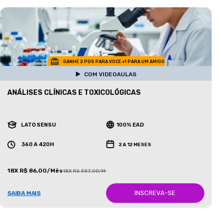
GANHE 2 POS PARA VOCE +1 PARA UM AMIGO
COM VIDEOAULAS
ANÁLISES CLÍNICAS E TOXICOLÓGICAS
LATO SENSU
100% EAD
360 A 420H
2 A 12 MESES
18X R$ 86,00/Mês
18X R$ 387,00/Mês
INSCREVA-SE
SAIBA MAIS