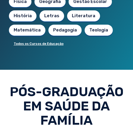
Física
Geografia
Gestão Escolar
História
Letras
Literatura
Matemática
Pedagogia
Teologia
Todos os Cursos de Educação
PÓS-GRADUAÇÃO
EM SAÚDE DA
FAMÍLIA