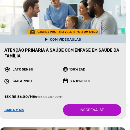
GANHE 2 POS PARA VOCE +1 PARA UM AMIGO
COM VIDEOAULAS
ATENÇÃO PRIMÁRIA À SAÚDE COM ÊNFASE EM SAÚDE DA
FAMÍLIA
LATO SENSU
100% EAD
360 A 720H
2 A 12 MESES
18X R$ 86,00/Mês
18X R$ 387,00/Mês
INSCREVA-SE
SAIBA MAIS