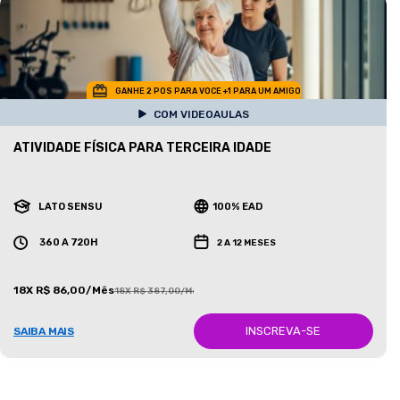
GANHE 2 POS PARA VOCE +1 PARA UM AMIGO
COM VIDEOAULAS
ATIVIDADE FÍSICA PARA TERCEIRA IDADE
LATO SENSU
100% EAD
360 A 720H
2 A 12 MESES
18X R$ 86,00/Mês
18X R$ 387,00/Mês
INSCREVA-SE
SAIBA MAIS