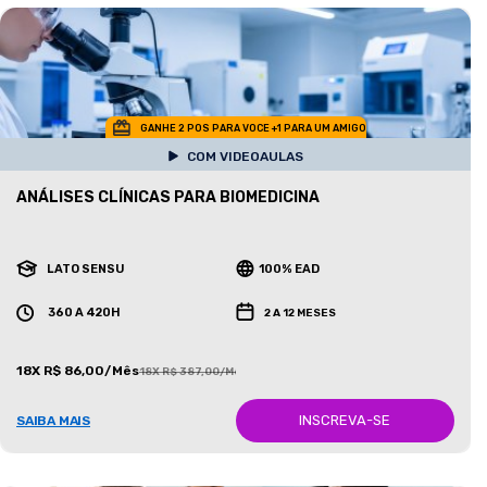
GANHE 2 POS PARA VOCE +1 PARA UM AMIGO
COM VIDEOAULAS
ANÁLISES CLÍNICAS PARA BIOMEDICINA
LATO SENSU
100% EAD
360 A 420H
2 A 12 MESES
18X R$ 86,00/Mês
18X R$ 387,00/Mês
INSCREVA-SE
SAIBA MAIS