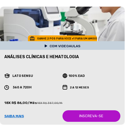
GANHE 2 POS PARA VOCE +1 PARA UM AMIGO
COM VIDEOAULAS
ANÁLISES CLÍNICAS E HEMATOLOGIA
LATO SENSU
100% EAD
360 A 720H
2 A 12 MESES
18X R$ 86,00/Mês
18X R$ 387,00/Mês
INSCREVA-SE
SAIBA MAIS