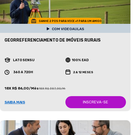
GANHE 2 POS PARA VOCE +1 PARA UM AMIGO
COM VIDEOAULAS
GEORREFERENCIAMENTO DE IMÓVEIS RURAIS
LATO SENSU
100% EAD
360 A 720H
2 A 12 MESES
18X R$ 86,00/Mês
18X R$ 387,00/Mês
INSCREVA-SE
SAIBA MAIS