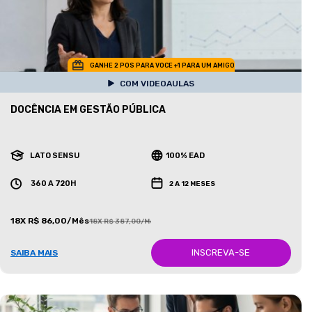
GANHE 2 POS PARA VOCE +1 PARA UM AMIGO
COM VIDEOAULAS
DOCÊNCIA EM GESTÃO PÚBLICA
LATO SENSU
100% EAD
360 A 720H
2 A 12 MESES
18X R$ 86,00/Mês
18X R$ 387,00/Mês
INSCREVA-SE
SAIBA MAIS