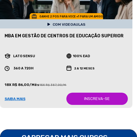
GANHE 2 POS PARA VOCE +1 PARA UM AMIGO
COM VIDEOAULAS
MBA EM GESTÃO DE CENTROS DE EDUCAÇÃO SUPERIOR
LATO SENSU
100% EAD
360 A 720H
2 A 12 MESES
18X R$ 86,00/Mês
18X R$ 387,00/Mês
INSCREVA-SE
SAIBA MAIS