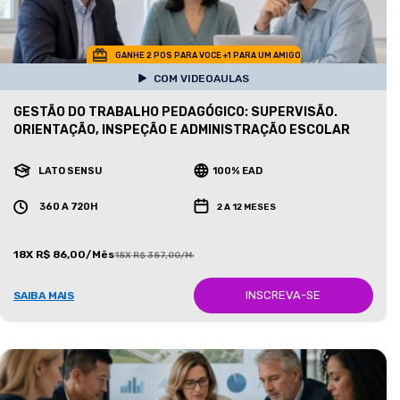
GANHE 2 POS PARA VOCE +1 PARA UM AMIGO
COM VIDEOAULAS
GESTÃO DO TRABALHO PEDAGÓGICO: SUPERVISÃO.
ORIENTAÇÃO, INSPEÇÃO E ADMINISTRAÇÃO ESCOLAR
LATO SENSU
100% EAD
360 A 720H
2 A 12 MESES
18X R$ 86,00/Mês
18X R$ 387,00/Mês
INSCREVA-SE
SAIBA MAIS