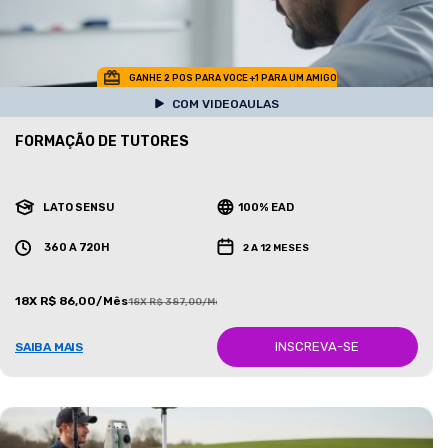
GANHE 2 POS PARA VOCE +1 PARA UM AMIGO
COM VIDEOAULAS
FORMAÇÃO DE TUTORES
LATO SENSU
100% EAD
360 A 720H
2 A 12 MESES
18X R$ 86,00/Mês
18X R$ 387,00/Mês
INSCREVA-SE
SAIBA MAIS