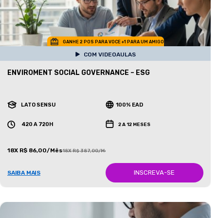
GANHE 2 POS PARA VOCE +1 PARA UM AMIGO
COM VIDEOAULAS
ENVIROMENT SOCIAL GOVERNANCE – ESG
LATO SENSU
100% EAD
420 A 720H
2 A 12 MESES
18X R$ 86,00/Mês
18X R$ 387,00/Mês
INSCREVA-SE
SAIBA MAIS